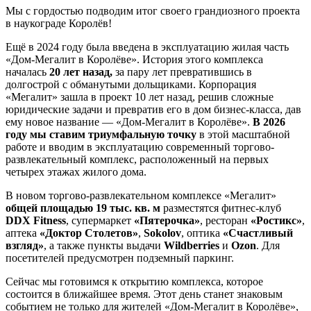
Мы с гордостью подводим итог своего грандиозного проекта
в наукограде Королёв!
Ещё в 2024 году была введена в эксплуатацию жилая часть
«Дом-Мегалит в Королёве». История этого комплекса
началась
20 лет назад,
за пару лет превратившись в
долгострой с обманутыми дольщиками. Корпорация
«Мегалит» зашла в проект 10 лет назад, решив сложные
юридические задачи и превратив его в дом бизнес-класса, дав
ему новое название — «Дом-Мегалит в Королёве».
В 2026
году мы ставим триумфальную точку
в этой масштабной
работе и вводим в эксплуатацию современный торгово-
развлекательный комплекс, расположенный на первых
четырех этажах жилого дома.
В новом торгово-развлекательном комплексе «Мегалит»
общей площадью 19 тыс. кв. м
разместятся фитнес-клуб
DDX Fitness
, супермаркет
«Пятерочка»
, ресторан
«Ростикс»
,
аптека
«Доктор Столетов»
,
Sokolov
, оптика
«Счастливый
взгляд»
, а также пункты выдачи
Wildberries
и
Ozon
. Для
посетителей предусмотрен подземный паркинг.
Сейчас мы готовимся к открытию комплекса, которое
состоится в ближайшее время. Этот день станет знаковым
событием не только для жителей «Дом-Мегалит в Королёве»,