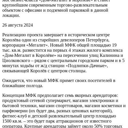
крупнейшим современным торгово-развлекательным
объектом с офисами и подземной парковкой в данной
локации.
26 августа 2024
Реализацию проекта завершает в историческом центре
Королёва один из старейших девелоперов Петербурга,
корпорация «Мегалит». Новый МФК общей площадью 19
тыс. кв.м. разместится на первых 4 этажах жилого комплекса
«Дом-Мегалит в Королёве» на пересечении улиц Калинина и
Циолковского – рядом с центральным городским парком и в 5
минутах ходьбы от ж/д станции «Подлипки-Дачные»,
связывающей Королёв с центром столицы.
Ожидается, что новый МФК примет своих посетителей в
ближайшие полгода.
Концепция МФК предполагает семь якорных арендаторов:
продуктовый сетевой супермаркет, магазин электроники и
бытовой техники, магазин спорттоваров, магазин косметики и
парфюмерии (их будет два, разных ценовых категорий),
фитнес-клуб и детский развлекательный центр площадью
1500 кв.м. – это будет парк аттракционов от известного
оператора. Крупные арендаторы займут около 50% торговых