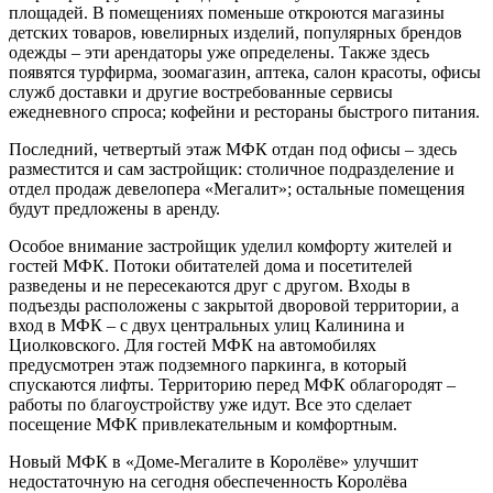
площадей. В помещениях поменьше откроются магазины
детских товаров, ювелирных изделий, популярных брендов
одежды – эти арендаторы уже определены. Также здесь
появятся турфирма, зоомагазин, аптека, салон красоты, офисы
служб доставки и другие востребованные сервисы
ежедневного спроса; кофейни и рестораны быстрого питания.
Последний, четвертый этаж МФК отдан под офисы – здесь
разместится и сам застройщик: столичное подразделение и
отдел продаж девелопера «Мегалит»; остальные помещения
будут предложены в аренду.
Особое внимание застройщик уделил комфорту жителей и
гостей МФК. Потоки обитателей дома и посетителей
разведены и не пересекаются друг с другом. Входы в
подъезды расположены с закрытой дворовой территории, а
вход в МФК – с двух центральных улиц Калинина и
Циолковского. Для гостей МФК на автомобилях
предусмотрен этаж подземного паркинга, в который
спускаются лифты. Территорию перед МФК облагородят –
работы по благоустройству уже идут. Все это сделает
посещение МФК привлекательным и комфортным.
Новый МФК в «Доме-Мегалите в Королёве» улучшит
недостаточную на сегодня обеспеченность Королёва